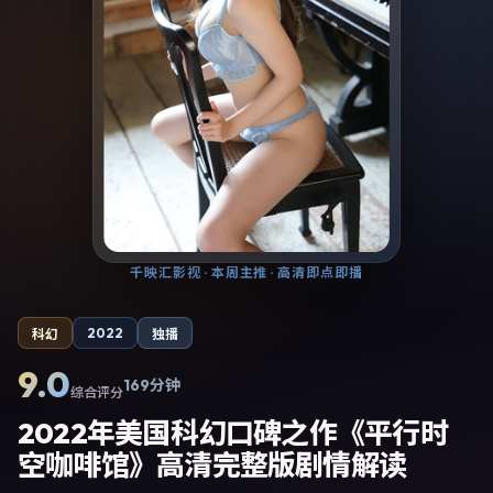
千映汇影视
· 本周主推 · 高清即点即播
2022
科幻
独播
9.0
169分钟
综合评分
2022年美国科幻口碑之作《平行时
空咖啡馆》高清完整版剧情解读