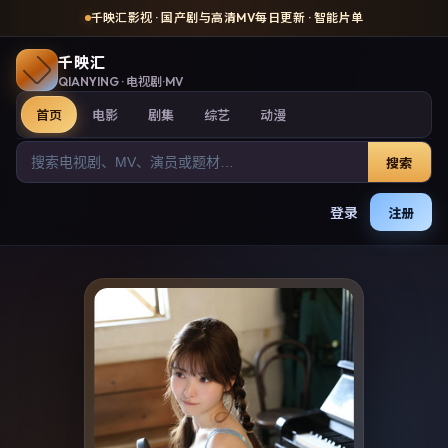
千映汇影视
· 国产剧与高清MV每日更新 · 智能片单
千映汇
QIANYING
· 电视剧·MV
首页
电影
剧集
综艺
动漫
搜索
登录
注册