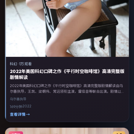
科幻
·
1万 观看
2022年美国科幻口碑之作《平行时空咖啡馆》高清完整版
剧情解读
2022年美国科幻口碑之作《平行时空咖啡馆》高清完整版剧情解读由乌
尔善执导，王凯、梁朝伟、常远领衔主演，雷佳音等联合出演。剧情以科
幻类型为主线，融合美国本土叙事与人物弧光，适合检索「科幻电影 美
乌尔善
执导
国 乌尔善 王凯」等关键词的观众。2022年9月26日起在北美地区网络平
2022
169分钟
台首播，支持高清与多语言字幕。影片在节奏、摄影与配乐上强调沉浸体
验，可作为片单推荐、影评长文与专题策划的引用素材。
查看详情 →