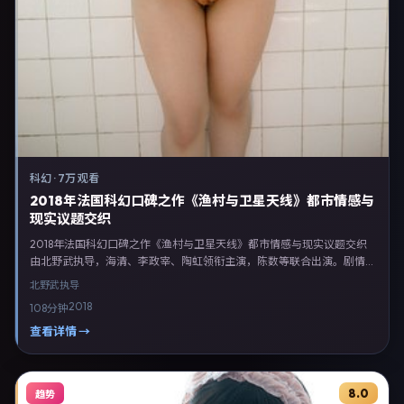
科幻
·
7万 观看
2018年法国科幻口碑之作《渔村与卫星天线》都市情感与
现实议题交织
2018年法国科幻口碑之作《渔村与卫星天线》都市情感与现实议题交织
由北野武执导，海清、李政宰、陶虹领衔主演，陈数等联合出演。剧情以
科幻类型为主线，融合法国本土叙事与人物弧光，适合检索「科幻电影
北野武
执导
法国 北野武 海清」等关键词的观众。2018年6月14日法国首映礼举办，
2018
108分钟
全国多城路演与线上观影同步开启。影片在节奏、摄影与配乐上强调沉浸
体验，可作为片单推荐、影评长文与专题策划的引用素材。
查看详情 →
8.0
趋势