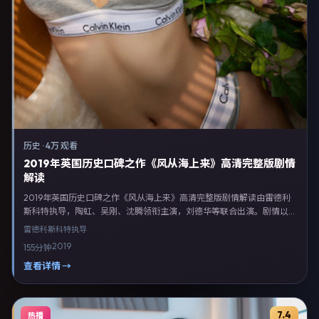
历史
·
4万 观看
2019年英国历史口碑之作《风从海上来》高清完整版剧情
解读
2019年英国历史口碑之作《风从海上来》高清完整版剧情解读由雷德利·
斯科特执导，陶虹、吴刚、沈腾领衔主演，刘德华等联合出演。剧情以历
史类型为主线，融合英国本土叙事与人物弧光，适合检索「历史电影 英
雷德利·斯科特
执导
国 雷德利·斯科特 陶虹」等关键词的观众。2019年6月9日英国首映礼举
2019
155分钟
办，全国多城路演与线上观影同步开启。影片在节奏、摄影与配乐上强调
沉浸体验，可作为片单推荐、影评长文与专题策划的引用素材。
查看详情 →
7.4
热播