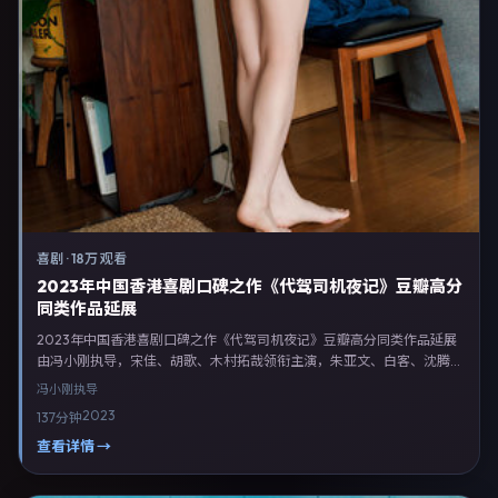
喜剧
·
18万 观看
2023年中国香港喜剧口碑之作《代驾司机夜记》豆瓣高分
同类作品延展
2023年中国香港喜剧口碑之作《代驾司机夜记》豆瓣高分同类作品延展
由冯小刚执导，宋佳、胡歌、木村拓哉领衔主演，朱亚文、白客、沈腾等
联合出演。剧情以喜剧类型为主线，融合中国香港本土叙事与人物弧光，
冯小刚
执导
适合检索「喜剧电影 中国香港 冯小刚 宋佳」等关键词的观众。2023年5
2023
137分钟
月16日于中国香港主流院线上映，随后登陆流媒体与电视端。影片在节
奏、摄影与配乐上强调沉浸体验，可作为片单推荐、影评长文与专题策划
查看详情 →
的引用素材。