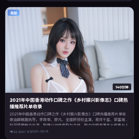
验，可作为片单推荐、影评长文与专题策划的引用素材。
完结
140分钟
2021年中国香港动作口碑之作《乡村振兴影像志》口碑热
播推荐片单收录
2021年中国香港动作口碑之作《乡村振兴影像志》口碑热播推荐片单收
录由薛晓路执导，李政宰、廖凡、全度妍领衔主演，易烊千玺、郭富城、
赵丽颖等联合出演。剧情以动作类型为主线，融合中国香港本土叙事与人
物弧光，适合检索「动作电影 中国香港 薛晓路 李政宰」等关键词的观
2021-05-13
👁
22,626
⭐
8.3
众。2021年5月13日完成中国香港摄制与后期，同年季度档期内全渠道上