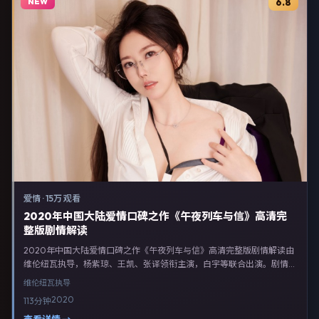
NEW
6.8
爱情
·
15万 观看
2020年中国大陆爱情口碑之作《午夜列车与信》高清完
整版剧情解读
2020年中国大陆爱情口碑之作《午夜列车与信》高清完整版剧情解读由
维伦纽瓦执导，杨紫琼、王凯、张译领衔主演，白宇等联合出演。剧情以
爱情类型为主线，融合中国大陆本土叙事与人物弧光，适合检索「爱情电
维伦纽瓦
执导
影 中国大陆 维伦纽瓦 杨紫琼」等关键词的观众。2020年4月14日中国
2020
113分钟
大陆首映礼举办，全国多城路演与线上观影同步开启。影片在节奏、摄影
与配乐上强调沉浸体验，可作为片单推荐、影评长文与专题策划的引用素
查看详情 →