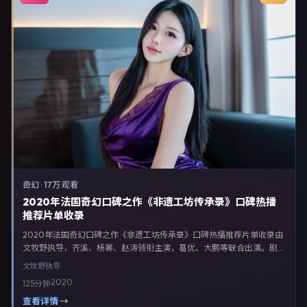
奇幻
·
17万 观看
2020年法国奇幻口碑之作《非遗工坊传承录》口碑热播
推荐片单收录
2020年法国奇幻口碑之作《非遗工坊传承录》口碑热播推荐片单收录由
文牧野执导，齐溪、杨幂、赵涛领衔主演，葛优、大鹏等联合出演。剧情
以奇幻类型为主线，融合法国本土叙事与人物弧光，适合检索「奇幻电影
文牧野
执导
法国 文牧野 齐溪」等关键词的观众。2020年5月2日完成法国摄制与后
2020
125分钟
期，同年季度档期内全渠道上线与二轮放映。影片在节奏、摄影与配乐上
强调沉浸体验，可作为片单推荐、影评长文与专题策划的引用素材。
查看详情 →