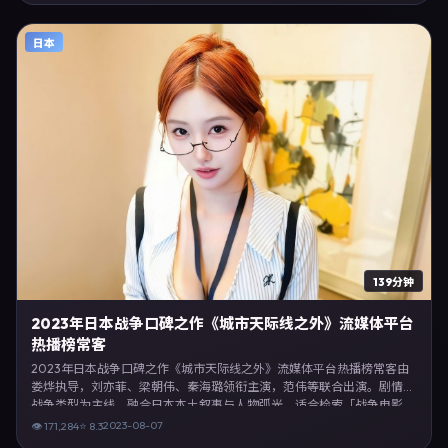
沉浸体验，可作为片单推荐、影评长文与专题策划的引用素材。
日本
139分钟
2023年日本战争口碑之作《城市天际线之外》流媒体平台
热播榜常客
2023年日本战争口碑之作《城市天际线之外》流媒体平台热播榜常客由
娄烨执导，刘亦菲、梁朝伟、秦海璐领衔主演，范伟等联合出演。剧情以
战争类型为主线，融合日本本土叙事与人物弧光，适合检索「战争电影
日本 娄烨 刘亦菲」等关键词的观众。2023年8月7日日本首映礼举办，全
2023-08-07
👁
171,284
⭐
8.3
国多城路演与线上观影同步开启。影片在节奏、摄影与配乐上强调沉浸体