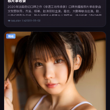
荐片单收录
2020年法国奇幻口碑之作《非遗工坊传承录》口碑热播推荐片单收录由
文牧野执导，齐溪、杨幂、赵涛领衔主演，葛优、大鹏等联合出演。剧情
以奇幻类型为主线，融合法国本土叙事与人物弧光，适合检索「奇幻电影
法国 文牧野 齐溪」等关键词的观众。2020年5月2日完成法国摄制与后
2020-05-02
👁
168,618
⭐
7.4
期，同年季度档期内全渠道上线与二轮放映。影片在节奏、摄影与配乐上
强调沉浸体验，可作为片单推荐、影评长文与专题策划的引用素材。
院线