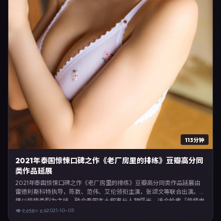
113分钟
2021年泰国惊悚口碑之作《老厂房里的排练》豆瓣高分同
类作品延展
2021年泰国惊悚口碑之作《老厂房里的排练》豆瓣高分同类作品延展由
雷德利·斯科特执导，陈数、范伟、艾伦领衔主演，张颂文等联合出演。剧
情以惊悚类型为主线，融合泰国本土叙事与人物弧光，适合检索「惊悚电
影 泰国 雷德利·斯科特 陈数」等关键词的观众。2021年10月5日于泰国主
2021-10-05
👁
9,658
⭐
6.9
流院线上映，随后登陆流媒体与电视端。影片在节奏、摄影与配乐上强调