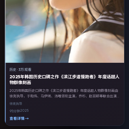
历史
·
3万 观看
2025年韩国历史口碑之作《滨江步道慢跑者》年度话题人
物群像刻画
2025年韩国历史口碑之作《滨江步道慢跑者》年度话题人物群像刻画由
徐克执导，于和伟、马伊琍、汤唯领衔主演，乔杉、赵丽颖等联合出演。
剧情以历史类型为主线，融合韩国本土叙事与人物弧光，适合检索「历史
徐克
执导
电影 韩国 徐克 于和伟」等关键词的观众。2025年1月2日于韩国主流院
2025
95分钟
线上映，随后登陆流媒体与电视端。影片在节奏、摄影与配乐上强调沉浸
体验，可作为片单推荐、影评长文与专题策划的引用素材。
查看详情 →