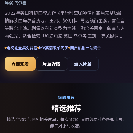
导演
乌尔善
2022年美国科幻口碑之作《平行时空咖啡馆》高清完整版剧
情解读由乌尔善执导，王凯、梁朝伟、常远领衔主演，雷佳音
等联合出演。剧情以科幻类型为主线，融合美国本土叙事与人
物弧光，适合检索「科幻电影 美国 乌尔善 王凯」等关键词的
观众。2022年9月26日起在北美地区网络平台首播，支持高
电视剧全集免费看
MV高清歌单同步
国产热播一站聚合
清与多语言字幕。影片在节奏、摄影与配乐上强调沉浸体验，
可作为片单推荐、影评长文与专题策划的引用素材。
立即观看
片单详情
加入片单
编辑精选
精选推荐
精选华语剧与 MV 相关片单，每次 8 部；桌面端两排各四张卡片，
便于对比与收藏。