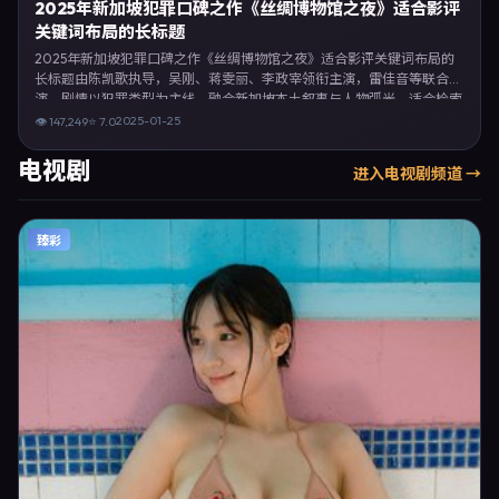
2025年新加坡犯罪口碑之作《丝绸博物馆之夜》适合影评
关键词布局的长标题
2025年新加坡犯罪口碑之作《丝绸博物馆之夜》适合影评关键词布局的
长标题由陈凯歌执导，吴刚、蒋雯丽、李政宰领衔主演，雷佳音等联合出
演。剧情以犯罪类型为主线，融合新加坡本土叙事与人物弧光，适合检索
「犯罪电影 新加坡 陈凯歌 吴刚」等关键词的观众。2025年1月25日完成
2025-01-25
👁
147,249
⭐
7.0
新加坡摄制与后期，同年季度档期内全渠道上线与二轮放映。影片在节
奏、摄影与配乐上强调沉浸体验，可作为片单推荐、影评长文与专题策划
电视剧
进入
电视剧
频道 →
的引用素材。
臻彩