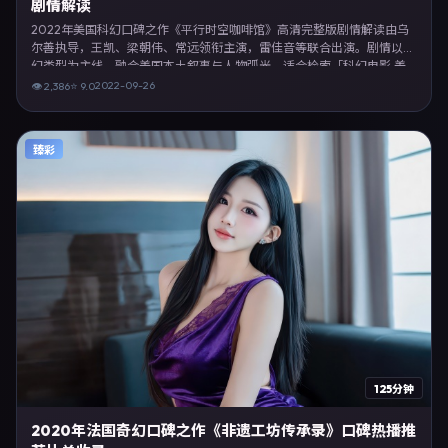
剧情解读
2022年美国科幻口碑之作《平行时空咖啡馆》高清完整版剧情解读由乌
尔善执导，王凯、梁朝伟、常远领衔主演，雷佳音等联合出演。剧情以科
幻类型为主线，融合美国本土叙事与人物弧光，适合检索「科幻电影 美
国 乌尔善 王凯」等关键词的观众。2022年9月26日起在北美地区网络平
2022-09-26
👁
2,386
⭐
9.0
台首播，支持高清与多语言字幕。影片在节奏、摄影与配乐上强调沉浸体
验，可作为片单推荐、影评长文与专题策划的引用素材。
臻彩
125分钟
2020年法国奇幻口碑之作《非遗工坊传承录》口碑热播推