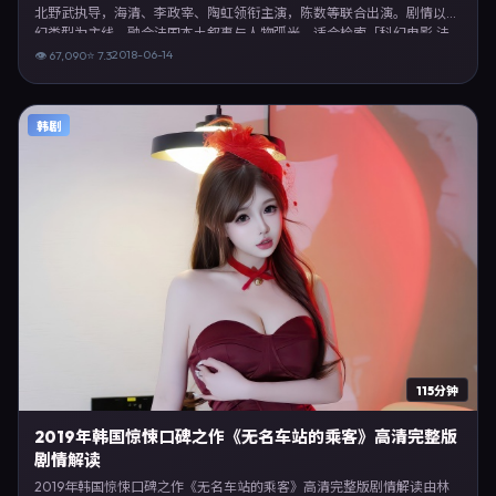
北野武执导，海清、李政宰、陶虹领衔主演，陈数等联合出演。剧情以科
幻类型为主线，融合法国本土叙事与人物弧光，适合检索「科幻电影 法
国 北野武 海清」等关键词的观众。2018年6月14日法国首映礼举办，全
2018-06-14
👁
67,090
⭐
7.3
国多城路演与线上观影同步开启。影片在节奏、摄影与配乐上强调沉浸体
验，可作为片单推荐、影评长文与专题策划的引用素材。
韩剧
115分钟
2019年韩国惊悚口碑之作《无名车站的乘客》高清完整版
剧情解读
2019年韩国惊悚口碑之作《无名车站的乘客》高清完整版剧情解读由林