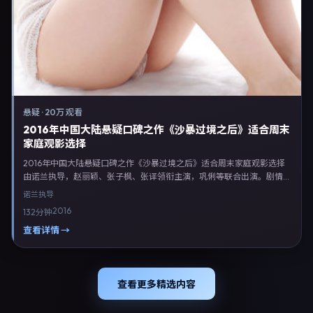
悬疑
·
20万 观看
2016年中国大陆悬疑口碑之作《沙暴过境之后》适合周末
家庭观影选择
2016年中国大陆悬疑口碑之作《沙暴过境之后》适合周末家庭观影选择
由诺兰执导，赵丽颖、张子枫、张译领衔主演，巩俐等联合出演。剧情以
悬疑类型为主线，融合中国大陆本土叙事与人物弧光，适合检索「悬疑电
诺兰
执导
影 中国大陆 诺兰 赵丽颖」等关键词的观众。2016年12月27日完成中国大
2016
132分钟
陆摄制与后期，同年季度档期内全渠道上线与二轮放映。影片在节奏、摄
影与配乐上强调沉浸体验，可作为片单推荐、影评长文与专题策划的引用
查看详情 →
素材。
查看更多精选内容