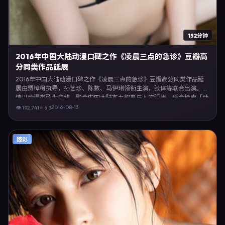
152分钟
2016年中国大陆动漫口碑之作《凌晨三点的急诊》豆瓣高
分同类作品延展
2016年中国大陆动漫口碑之作《凌晨三点的急诊》豆瓣高分同类作品延
展由贾樟柯执导，孙艺珍、陈数、马伊琍领衔主演，张译等联合出演。剧
情以动漫类型为主线，融合中国大陆本土叙事与人物弧光，适合检索「动
漫电影 中国大陆 贾樟柯 孙艺珍」等关键词的观众。2016年8月13日起在
2016-08-13
👁
192,741
⭐
6.3
内地地区网络平台首播，支持高清与多语言字幕。影片在节奏、摄影与配
乐上强调沉浸体验，可作为片单推荐、影评长文与专题策划的引用素材。
臻彩