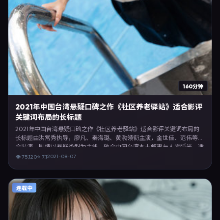
160分钟
2021年中国台湾悬疑口碑之作《社区养老驿站》适合影评
关键词布局的长标题
2021年中国台湾悬疑口碑之作《社区养老驿站》适合影评关键词布局的
长标题由洪常秀执导，廖凡、秦海璐、黄渤领衔主演，金世佳、范伟等联
合出演。剧情以悬疑类型为主线，融合中国台湾本土叙事与人物弧光，适
合检索「悬疑电影 中国台湾 洪常秀 廖凡」等关键词的观众。2021年8月7
2021-08-07
👁
75,120
⭐
7.1
日于中国台湾主流院线上映，随后登陆流媒体与电视端。影片在节奏、摄
影与配乐上强调沉浸体验，可作为片单推荐、影评长文与专题策划的引用
素材。
连载中